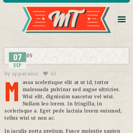
07
SEP
by
apparador
43
M
assa scelerisque elit at ut id, tortor
malesuada pulvinar sed augue ultricies.
Wisi elit, dignissim nascetur vel wisi.
Nullam leo lorem. In fringilla, in
scelerisque a. Eget pede lacinia lorem euismod,
tellus wisi ut non ac.
In iaculis porta pretium. Fusce molestie sapien