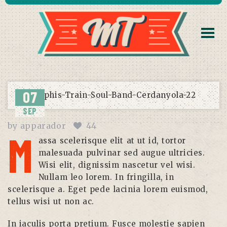
07
SEP
by
apparador
44
M
assa scelerisque elit at ut id, tortor
malesuada pulvinar sed augue ultricies.
Wisi elit, dignissim nascetur vel wisi.
Nullam leo lorem. In fringilla, in
scelerisque a. Eget pede lacinia lorem euismod,
tellus wisi ut non ac.
In iaculis porta pretium. Fusce molestie sapien