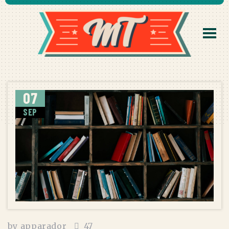
07
SEP
by
apparador
47