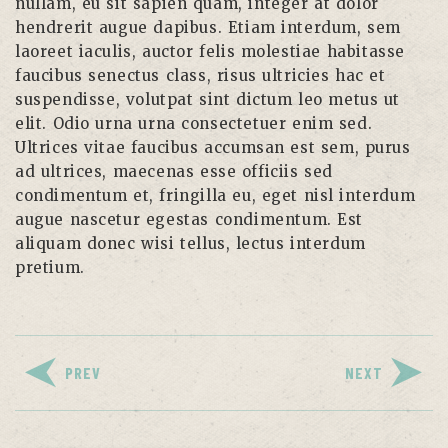
nullam, eu sit sapien quam, integer at dolor
hendrerit augue dapibus. Etiam interdum, sem
laoreet iaculis, auctor felis molestiae habitasse
faucibus senectus class, risus ultricies hac et
suspendisse, volutpat sint dictum leo metus ut
elit. Odio urna urna consectetuer enim sed.
Ultrices vitae faucibus accumsan est sem, purus
ad ultrices, maecenas esse officiis sed
condimentum et, fringilla eu, eget nisl interdum
augue nascetur egestas condimentum. Est
aliquam donec wisi tellus, lectus interdum
pretium.
PREV
NEXT